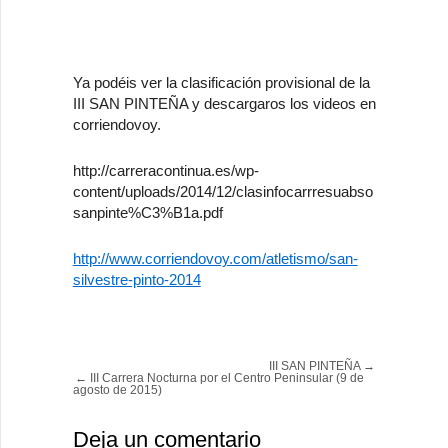
Ya podéis ver la clasificación provisional de la
III SAN PINTEÑA y descargaros los videos en
corriendovoy.
http://carreracontinua.es/wp-
content/uploads/2014/12/clasinfocarrresuabso
sanpinte%C3%B1a.pdf
http://www.corriendovoy.com/atletismo/san-
silvestre-pinto-2014
III SAN PINTEÑA
→
←
III Carrera Nocturna por el Centro Peninsular (9 de
agosto de 2015)
Deja un comentario