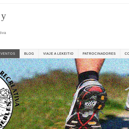
 y
tiva
EVENTOS
BLOG
VIAJE A LEKEITIO
PATROCINADORES
C