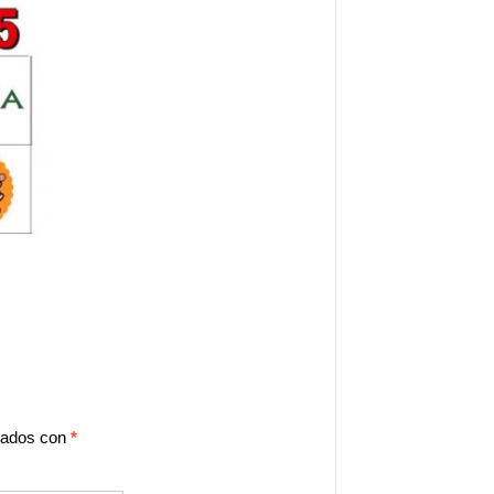
cados con
*