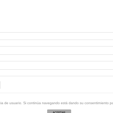
encia de usuario. Si continúa navegando está dando su consentimiento p
ueva de Kün y Hebles" | Powered by
WordPress
| imprint theme by
mudThemes
ACEPTAR